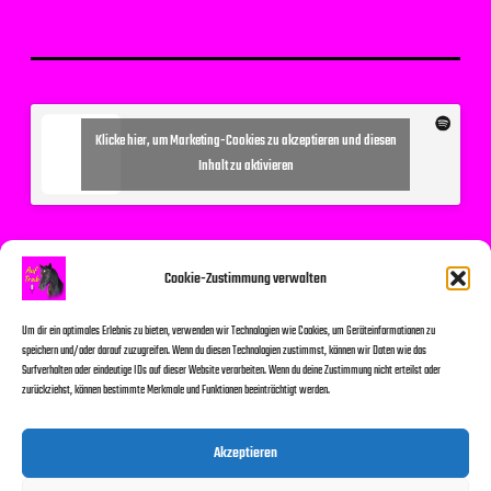
Klicke hier, um Marketing-Cookies zu akzeptieren und diesen
Inhalt zu aktivieren
Suchen
Cookie-Zustimmung verwalten
Um dir ein optimales Erlebnis zu bieten, verwenden wir Technologien wie Cookies, um Geräteinformationen zu
speichern und/oder darauf zuzugreifen. Wenn du diesen Technologien zustimmst, können wir Daten wie das
Surfverhalten oder eindeutige IDs auf dieser Website verarbeiten. Wenn du deine Zustimmung nicht erteilst oder
zurückziehst, können bestimmte Merkmale und Funktionen beeinträchtigt werden.
Suchen
Akzeptieren