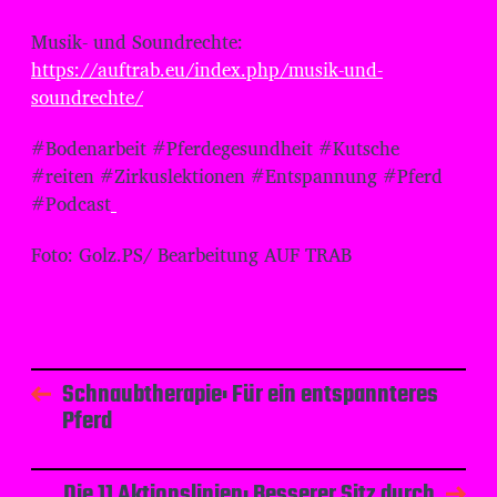
Musik- und Soundrechte:
⁠⁠⁠⁠⁠⁠⁠⁠⁠⁠⁠⁠⁠⁠⁠⁠⁠⁠⁠⁠⁠⁠⁠⁠⁠https://auftrab.eu/index.php/musik-und-
soundrechte/⁠⁠⁠⁠⁠⁠⁠⁠⁠⁠⁠⁠⁠⁠⁠⁠⁠⁠⁠⁠⁠⁠⁠⁠⁠
#Bodenarbeit #Pferdegesundheit #Kutsche
#reiten #Zirkuslektionen #Entspannung #Pferd
#Podcast
⁠⁠⁠⁠⁠ ⁠⁠⁠
Foto: Golz.PS/ Bearbeitung AUF TRAB
Schnaubtherapie: Für ein entspannteres
Pferd
Die 11 Aktionslinien: Besserer Sitz durch