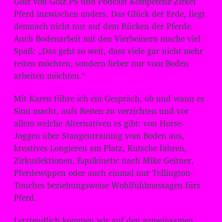
Golz von Golz.PS und Podcast Kompetenz-Zirkel
o
Pferd inzwischen anders. Das Glück der Erde, liegt
-
demnach nicht nur auf dem Rücken der Pferde.
P
Auch Bodenarbeit mit den Vierbeinern mache viel
l
Spaß: „Das geht so weit, dass viele gar nicht mehr
reiten möchten, sondern lieber nur vom Boden
a
arbeiten möchten.“
y
e
Mit Karen führe ich ein Gespräch, ob und wann es
r
Sinn macht, aufs Reiten zu verzichten und vor
allem welche Alternativen es gibt: von Horse-
Joggen über Stangentraining vom Boden aus,
kreatives Longieren am Platz, Kutsche fahren,
Zirkuslektionen, Equikinetic nach Mike Geitner,
Pferdewippen oder auch einmal nur Tellington-
Touches beziehungsweise Wohlfühlmassagen fürs
Pferd.
Letztendlich kommen wir auf den gemeinsamen