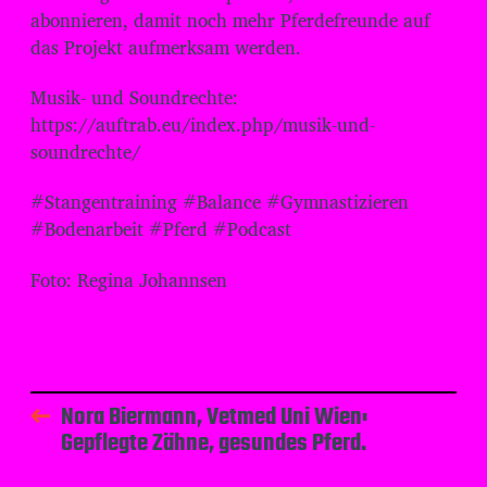
abonnieren, damit noch mehr Pferdefreunde auf
das Projekt aufmerksam werden.
Musik- und Soundrechte:
⁠⁠⁠⁠⁠⁠⁠⁠⁠⁠⁠⁠⁠⁠⁠⁠⁠⁠⁠⁠⁠https://auftrab.eu/index.php/musik-und-
soundrechte/⁠⁠⁠⁠⁠⁠⁠⁠⁠⁠⁠⁠⁠⁠⁠⁠⁠⁠⁠⁠⁠
#Stangentraining #Balance #Gymnastizieren
#Bodenarbeit #Pferd #Podcast
Foto: Regina Johannsen
Nora Biermann, Vetmed Uni Wien:
Gepflegte Zähne, gesundes Pferd.