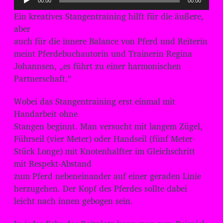
00:00
00:00
u
Ein kreatives Stangentraining hilft für die äußere,
d
aber
i
auch für die innere Balance von Pferd und Reiterin
o
meint Pferdebuchautorin und Trainerin Regina
-
Johannsen, „es führt zu einer harmonischen
P
Partnerschaft.“
l
Wobei das Stangentraining erst einmal mit
a
Handarbeit ohne
y
Stangen beginnt. Man versucht mit langem Zügel,
e
Führseil (vier Meter) oder Handseil (fünf Meter-
r
Stück Longe) mit Knotenhalfter im Gleichschritt
mit Respekt-Abstand
zum Pferd nebeneinander auf einer geraden Linie
herzugehen. Der Kopf des Pferdes sollte dabei
leicht nach innen gebogen sein.