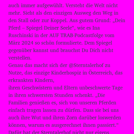
d
auch immer aufgewühlt. Versteht die Welt nicht
i
mehr. Sieht als den einzigen Ausweg den Weg in
o
den Stall oder zur Koppel. Aus gutem Grund: „Dein
-
Pferd – Spiegel Deiner Seele“, wie es Ina
P
Ruschinski in der AUF TRAB-Podcastfolge vom
l
März 2024 so schön formulierte. Dem Spiegel
gegenüber kannst und brauchst Du Dich nicht
a
verstellen.
y
Genau das macht sich der @Sterntalerhof zu
e
Nutze, das einzige Kinderhospiz in Österreich, das
r
erkrankten Kindern,
ihren Geschwistern und Eltern unbeschwerte Tage
in ihren schwersten Stunden schenkt. „Die
Familien genießen es, sich von unseren Pferden
einfach tragen lassen zu dürfen. Dass sie bei uns
auch ihre Wut und ihren Zorn darüber loswerden
können, warum es ausgerechnet ihnen passiert.“
Dafür hat der Sterntalerhof nicht nur eigens