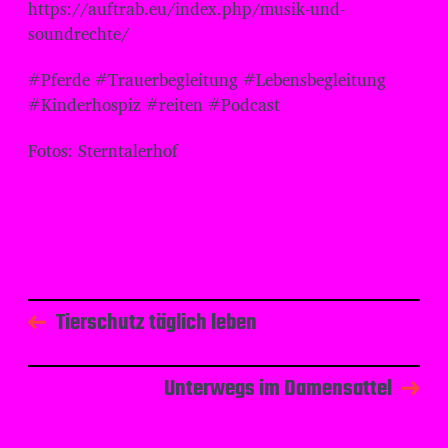
⁠⁠⁠⁠⁠⁠⁠⁠⁠⁠⁠⁠⁠⁠⁠⁠⁠⁠⁠⁠⁠https://auftrab.eu/index.php/musik-und-
soundrechte/
⁠⁠⁠⁠⁠⁠⁠⁠⁠⁠⁠⁠⁠⁠⁠⁠⁠⁠⁠⁠⁠#Pferde #Trauerbegleitung #Lebensbegleitung
#Kinderhospiz #reiten #Podcast
Fotos: Sterntalerhof
Tierschutz täglich leben
Unterwegs im Damensattel