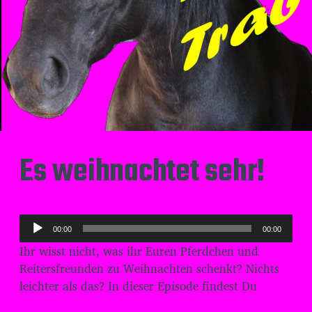
Es weihnachtet sehr!
A
00:00
00:00
u
Ihr wisst nicht, was ihr Euren Pferdchen und
d
Reitersfreunden zu Weihnachten schenkt? Nichts
i
leichter als das? In dieser Episode findest Du
o