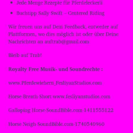
-
Jede Menge Rezepte für Pferdeleckerli
P
Buchtipp Sally Swift – Centered Riding
l
a
Wir freuen uns auf Dein Feedback, entweder auf
Plattformen, wo dies möglich ist oder über Deine
y
Nachrichten an auftrab@gmail.com
e
r
Bleib auf Trab!
Royalty Free Musik- und Soundrechte :
www.Pferdewiehern_FesliyanStudios.com
Horse-Breath-Short-www.fesliyanstudios.com
Galloping Horse-SoundBible.com-1411555122
Horse Neigh-SoundBible.com-1740540960