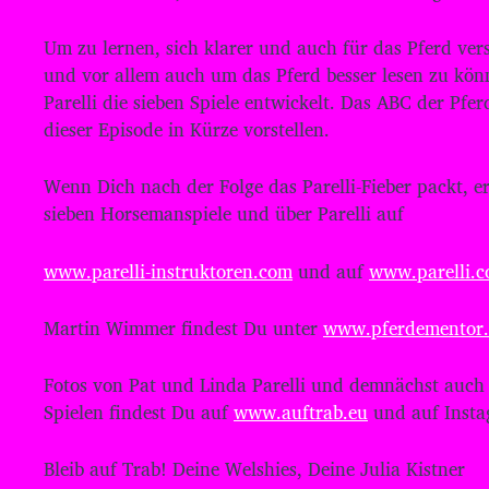
P
l
Um zu lernen, sich klarer und auch für das Pferd ve
a
und vor allem auch um das Pferd besser lesen zu kö
Parelli die sieben Spiele entwickelt. Das ABC der Pfer
y
dieser Episode in Kürze vorstellen.
e
r
Wenn Dich nach der Folge das Parelli-Fieber packt, e
sieben Horsemanspiele und über Parelli auf
www.parelli-instruktoren.com
und auf
www.parelli.
Martin Wimmer findest Du unter
www.pferdementor.
Fotos von Pat und Linda Parelli und demnächst auch 
Spielen findest Du auf
www.auftrab.eu
und auf Inst
Bleib auf Trab! Deine Welshies, Deine Julia Kistner