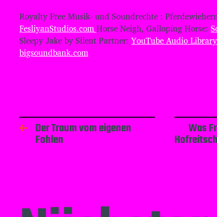
Royalty Free Musik- und Soundrechte : Pferdewiehern
FesliyanStudios.com
Horse Neigh, Galloping Horse:
S
Sleepy Jake by Silent Partner:
YouTube Audio Library
bigsoundbank.com
Der Traum vom eigenen
Was Fre
Fohlen
Hofreitsc