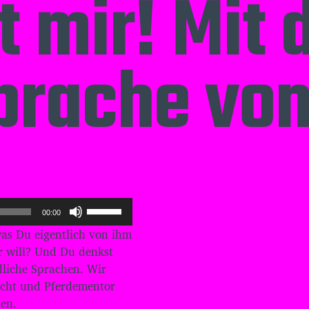
t mir! Mit 
rache von 
P
00:00
f
as Du eigentlich von ihm
e
i
r will? Und Du denkst
l
edliche Sprachen. Wir
t
acht und Pferdementor
a
den.
s