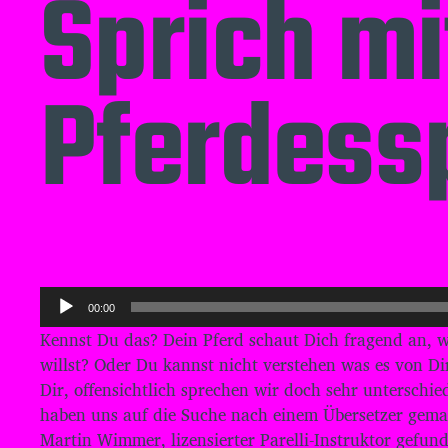
Sprich mi
Pferdessp
A
00:00
u
Kennst Du das? Dein Pferd schaut Dich fragend an, w
d
willst? Oder Du kannst nicht verstehen was es von Di
i
Dir, offensichtlich sprechen wir doch sehr unterschi
o
haben uns auf die Suche nach einem Übersetzer gem
-
Martin Wimmer, lizensierter Parelli-Instruktor gefun