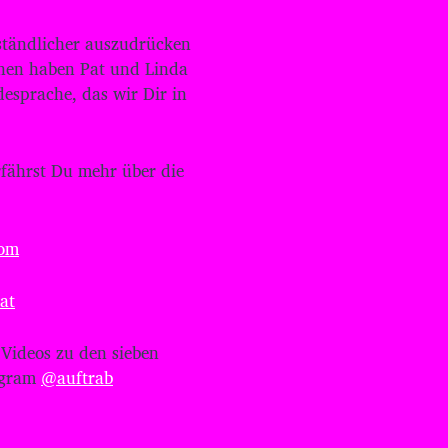
t
e
rständlicher auszudrücken
n
nnen haben Pat und Linda
H
o
desprache, das wir Dir in
c
h
/
rfährst Du mehr über die
R
u
n
t
com
e
r
b
at
e
n
u
Videos zu den sieben
t
agram
@auftrab
z
e
n
,