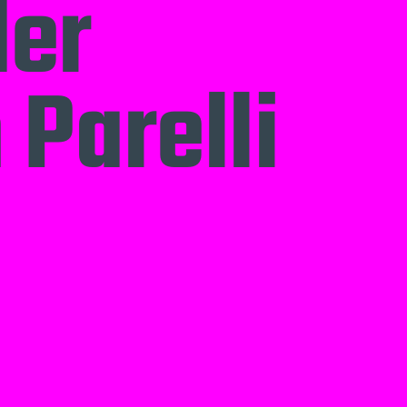
der
Parelli