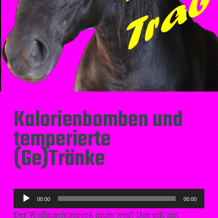
Kalorienbomben und
temperierte
(Ge)Tränke
A
00:00
00:00
u
Der Weihnachtsspeck muss weg! Das gilt mit