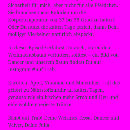
d
Sicherheit für mich, aber nicht für alle Pferdchen.
i
Sie brauchen mehr Kalorien um die
o
Körpertemperatur von 37 bis 38 Grad zu halten!
-
Oder Du nutzt die kalten Tage gezielt, damit Dein
P
molliger Vierbeiner natürlich abspeckt.
l
In dieser Episode erfährst Du auch, ob Du den
a
Weihnachtsbaum verfüttern solltest – ein Bild von
y
Dancer und unserem Baum findest Du auf
e
Instagram #auf Trab.
r
Karotten, Äpfel, Vitamine und Mineralien – all das
gehört zu Nährstoffzufuhr an kalten Tagen,
genauso wie ein bischen mehr Stroh und Heu und
eine wohltemperierte Tränke.
Bleibt auf Trab! Deine Welshies Tessa, Dancer und
Velvet, Deine Julia