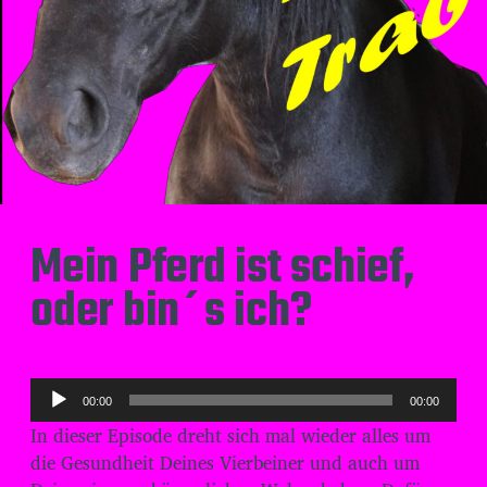
Mein Pferd ist schief,
oder bin´s ich?
A
00:00
00:00
u
In dieser Episode dreht sich mal wieder alles um
d
die Gesundheit Deines Vierbeiner und auch um
i