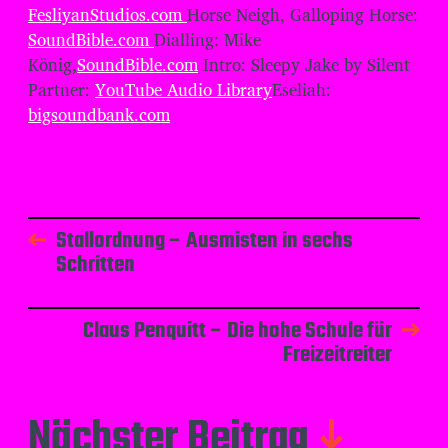
FesliyanStudios.com
Horse Neigh, Galloping Horse:
SoundBible.com
Dialling: Mike
König,
SoundBible.com
Intro: Sleepy Jake by Silent
Partner:
YouTube Audio Library
Eseliah:
bigsoundbank.com
Stallordnung – Ausmisten in sechs
Schritten
Claus Penquitt – Die hohe Schule für
Freizeitreiter
Nächster Beitrag