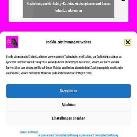
Klicke hier, um Marketing-Cookies zu akzeptieren und diesen
Inhalt zu aktivieren
Suchen
Cookie-Zustimmung verwalten
Um dir ein optimales Erlebnis zu bieten, verwenden wir Technologien wie Cookies, um Geräteinformationen zu
speichern und/oder darauf zuzugreifen. Wenn du diesen Technologien zustimmst, können wir Daten wie das
Surfverhalten oder eindeutige IDs auf dieser Website verarbeiten. Wenn du deine Zustimmung nicht erteilst oder
zurückziehst, können bestimmte Merkmale und Funktionen beeinträchtigt werden.
Suchen
Akzeptieren
Ablehnen
© 2026
Einstellungen ansehen
Impressum und Datenschutzerklärung
Kontakt
Cookie-Richtlinie (EU)
Cookie-Richtlinie
Impressum und Datenschutzerklärung
Impressum und Datenschutzerklärung