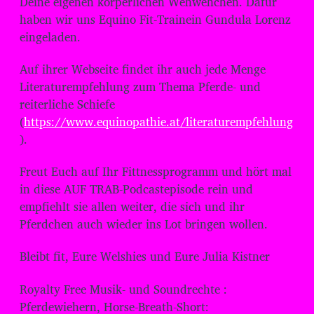
Deine eigenen körperlichen Wehwehchen. Dafür
o
haben wir uns Equino Fit-Trainein Gundula Lorenz
-
eingeladen.
P
Auf ihrer Webseite findet ihr auch jede Menge
l
Literaturempfehlung
zum Thema Pferde- und
a
reiterliche Schiefe
y
(
https://www.equinopathie.at/literaturempfehlung
e
).
r
Freut Euch auf Ihr Fittnessprogramm und hört mal
in diese AUF TRAB-Podcastepisode rein und
empfiehlt sie allen weiter, die sich und ihr
Pferdchen auch wieder ins Lot bringen wollen.
Bleibt fit, Eure Welshies und Eure Julia Kistner
Royalty Free Musik- und Soundrechte :
Pferdewiehern, Horse-Breath-Short: