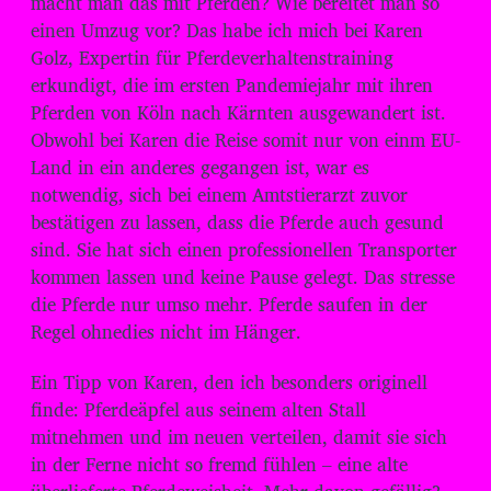
macht man das mit Pferden? Wie bereitet man so
o
einen Umzug vor? Das habe ich mich bei Karen
-
Golz, Expertin für Pferdeverhaltenstraining
P
erkundigt, die im ersten Pandemiejahr mit ihren
l
Pferden von Köln nach Kärnten ausgewandert ist.
Obwohl bei Karen die Reise somit nur von einm EU-
a
Land in ein anderes gegangen ist, war es
y
notwendig, sich bei einem Amtstierarzt zuvor
e
bestätigen zu lassen, dass die Pferde auch gesund
r
sind. Sie hat sich einen professionellen Transporter
kommen lassen und keine Pause gelegt. Das stresse
die Pferde nur umso mehr. Pferde saufen in der
Regel ohnedies nicht im Hänger.
Ein Tipp von Karen, den ich besonders originell
finde: Pferdeäpfel aus seinem alten Stall
mitnehmen und im neuen verteilen, damit sie sich
in der Ferne nicht so fremd fühlen – eine alte