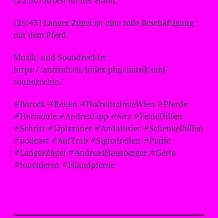
(25:30) Arbeit an der Hand.
(26:45) Langer Zügel ist eine tolle Beschäftigung
mit dem Pferd
Musik- und Soundrechte:
https://auftrab.eu/index.php/musik-und-
soundrechte/
#Barock #Reiten #HofreitschuleWien #Pferde
#Harmonie #AndreaLipp #Sitz #FeineHilfen
#Schritt #Lipizzaner #Andalusier #Schenkelhilfen
#podcast #AufTrab #Signalreiten #Piaffe
#LangerZügel #AndreasHausberger #Gerte
#touchieren #Islandpferde