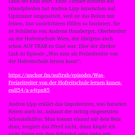
Land bei Köln lehrt. Einst Turnier-Reiterin auf
o
Islandpferden hat Andrea Lipp inzwischen auf
-
Lipizzaner umgesattelt, weil sie das Reiten mit
P
feinen, fast unsichtbaren Hilfen so fasziniert. Sie
l
ist Schülerin von Andreas Hausberger, Oberbereiter
an der Hofreitschule Wien, der übrigens auch
a
schon AUF TRAB zu Gast war. Hier der direkte
y
Link zu Episode „Was man als Freizeitreiter von
e
der Hofreitschule lernen kann“:
r
https://anchor.fm/auftrab/episodes/Was-
Freizeitreiter-von-der-Hofreitschule-lernen-knnen-
esdl54/a-a4tpn85
Andrea Lipp erklärt das Impulsreiten, was barockes
Reiten auch ist, anhand der richtig eingesetzten
Schenkelhilfen: Man kommt einmal mit dem Bein
dran, reagiert das Pferd nicht, dann klopfe ich
nicht fester mit dem Schenkel oder ziehe mir