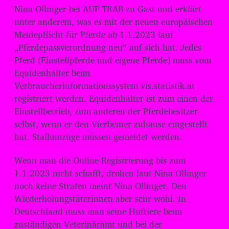
d
Nina Ollinger bei AUF TRAB zu Gast und erklärt
i
unter anderem, was es mit der neuen europäischen
o
Meldepflicht für Pferde ab 1.1.2023 laut
-
„Pferdepassverordnung neu“ auf sich hat. Jedes
P
Pferd (Einstellpferde und eigene Pferde) muss vom
l
Equidenhalter beim
Verbraucherinformationssystem vis.statistik.at
a
registriert werden. Equidenhalter ist zum einen der
y
Einstellbetrieb, zum anderen der Pferdebesitzer
e
selbst, wenn er den Vierbeiner zuhause eingestellt
r
hat. Stallumzüge müssen gemeldet werden.
Wenn man die Online-Registrierung bis zum
1.1.2023 nicht schafft, drohen laut Nina Ollinger
noch keine Strafen meint Nina Ollinger. Den
Wiederholungstäterinnen aber sehr wohl. In
Deutschland muss man seine Huftiere beim
zuständigen Veterinäramt und bei der