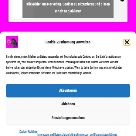
Klicke hier, um Marketing-Cookies zu akzeptieren und diesen
Inhalt zu aktivieren
Suchen
Cookie-Zustimmung verwalten
Um dir ein optimales Erlebnis zu bieten, verwenden wir Technologien wie Cookies, um Geräteinformationen zu
speichern und/oder darauf zuzugreifen. Wenn du diesen Technologien zustimmst, können wir Daten wie das
Surfverhalten oder eindeutige IDs auf dieser Website verarbeiten. Wenn du deine Zustimmung nicht erteilst oder
zurückziehst, können bestimmte Merkmale und Funktionen beeinträchtigt werden.
Suchen
Akzeptieren
Ablehnen
© 2026
Einstellungen ansehen
Impressum und Datenschutzerklärung
Kontakt
Cookie-Richtlinie (EU)
Cookie-Richtlinie
Impressum und Datenschutzerklärung
Impressum und Datenschutzerklärung