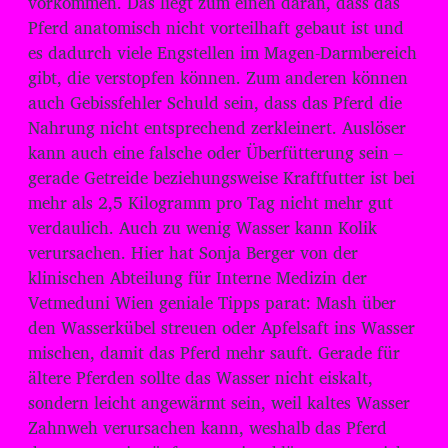
vorkommen. Das liegt zum einen daran, dass das
o
Pferd anatomisch nicht vorteilhaft gebaut ist und
-
es dadurch viele Engstellen im Magen-Darmbereich
P
gibt, die verstopfen können. Zum anderen können
l
auch Gebissfehler Schuld sein, dass das Pferd die
Nahrung nicht entsprechend zerkleinert. Auslöser
a
kann auch eine falsche oder Überfütterung sein –
y
gerade Getreide beziehungsweise Kraftfutter ist bei
e
mehr als 2,5 Kilogramm pro Tag nicht mehr gut
r
verdaulich. Auch zu wenig Wasser kann Kolik
verursachen. Hier hat Sonja Berger von der
klinischen Abteilung für Interne Medizin der
Vetmeduni Wien geniale Tipps parat: Mash über
den Wasserkübel streuen oder Apfelsaft ins Wasser
mischen, damit das Pferd mehr sauft. Gerade für
ältere Pferden sollte das Wasser nicht eiskalt,
sondern leicht angewärmt sein, weil kaltes Wasser
Zahnweh verursachen kann, weshalb das Pferd