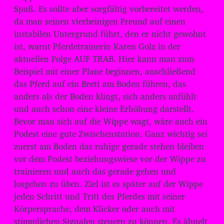
d
Spaß. Es sollte aber sorgfältig vorbereitet werden,
i
da man seinen vierbeinigen Freund auf einen
o
instabilen Untergrund führt, den er nicht gewohnt
-
ist, warnt Pferdetrainerin Karen Golz in der
P
aktuellen Folge AUF TRAB. Hier kann man zum
l
Beispiel mit einer Plane beginnen, anschließend
das Pferd auf ein Brett am Boden führen, das
a
anders als der Boden klingt, sich anders anfühlt
y
und auch schon eine kleine Erhöhung darstellt.
e
Bevor man sich auf die Wippe wagt, wäre auch ein
r
Podest eine gute Zwischenstation. Ganz wichtig sei
zuerst am Boden das ruhige gerade stehen bleiben
vor dem Podest beziehungswiese vor der Wippe zu
trainieren und auch das gerade gehen und
losgehen zu üben. Ziel ist es später auf der Wippe
jeden Schritt und Tritt des Pferdes mit seiner
Körpersprache, dem Klicker oder auch mit
stimmlichen Signalen steuern zu können. Es ähnelt