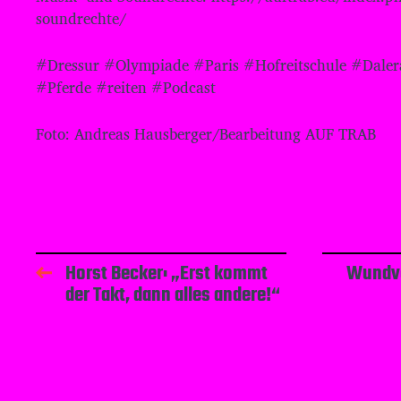
soundrechte/⁠⁠⁠⁠⁠⁠⁠⁠⁠⁠⁠⁠⁠⁠⁠⁠⁠⁠⁠⁠⁠
#Dressur #Olympiade #Paris #Hofreitschule #Dale
#Pferde #reiten #Podcast
Foto: Andreas Hausberger/Bearbeitung AUF TRAB
Horst Becker: „Erst kommt
Wundve
der Takt, dann alles andere!“