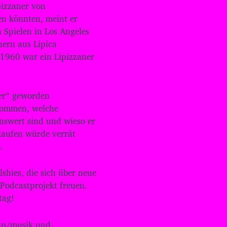
pizzaner von
r
en könnten, meint er
e
g
 Spielen in Los Angeles
e
nern aus Lipica
l
 1960 war ein Lipizzaner
n
.
ter“ geworden
ekommen, welche
nswert sind und wieso er
 kaufen würde verrät
.
hies, die sich über neue
Podcastprojekt freuen.
tag!
dex.php/musik-und-