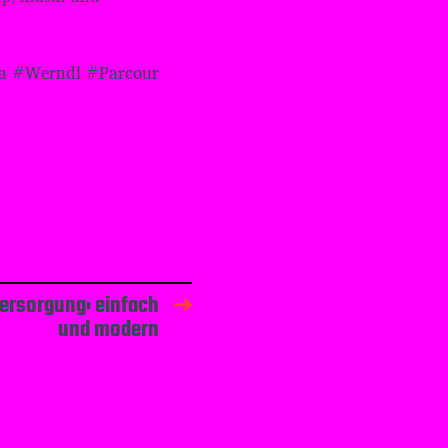
ra #Werndl #Parcour
rsorgung: einfach
und modern