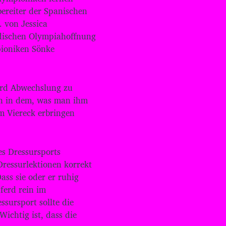
i
ereiter der Spanischen
l
. von Jessica
t
dischen Olympiahoffnung
a
pioniken Sönke
s
t
e
n
erd Abwechslung zu
H
o
en in dem, was man ihm
c
m Viereck erbringen
h
/
R
u
s Dressursports
n
Dressurlektionen korrekt
t
Dass sie oder er ruhig
e
ferd rein im
r
b
sursport sollte die
e
Wichtig ist, dass die
n