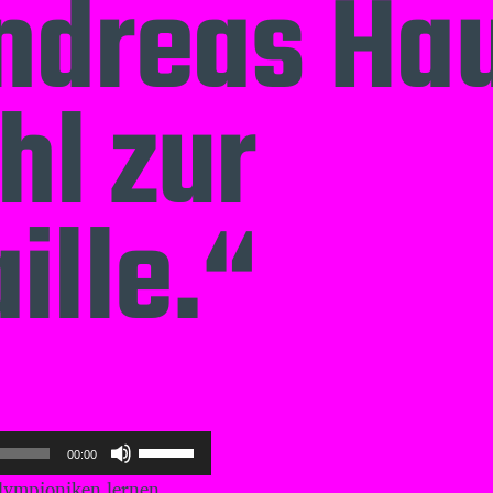
Andreas Ha
hl zur
ille.“
P
00:00
f
Olympioniken lernen
e