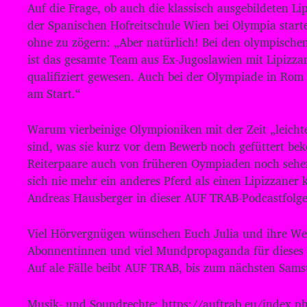
Auf die Frage, ob auch die klassisch ausgebildeten Li
der Spanischen Hofreitschule Wien bei Olympia start
ohne zu zögern: „Aber natürlich! Bei den olympischen
ist das gesamte Team aus Ex-Jugoslawien mit Lipizza
qualifiziert gewesen. Auch bei der Olympiade in Rom
am Start.“
Warum vierbeinige Olympioniken mit der Zeit „leich
sind, was sie kurz vor dem Bewerb noch gefüttert b
Reiterpaare auch von früheren Oympiaden noch sehe
sich nie mehr ein anderes Pferd als einen Lipizzaner
Andreas Hausberger in dieser AUF TRAB-Podcastfolge
Viel Hörvergnügen wünschen Euch Julia und ihre Wels
Abonnentinnen und viel Mundpropaganda für dieses 
Auf ale Fälle beibt AUF TRAB, bis zum nächsten Sams
Musik- und Soundrechte: ⁠⁠⁠⁠⁠⁠⁠⁠⁠⁠⁠⁠⁠⁠⁠⁠⁠⁠⁠⁠⁠https://auftrab.eu/in