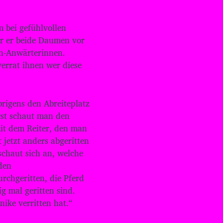
u
t
z
 bei gefühlvollen
e
er er beide Daumen vor
n
len-Anwärterinnen.
,
u
verrat ihnen wer diese
m
d
i
brigens den Abreiteplatz
e
L
rst schaut man den
a
it dem Reiter, den man
u
 jetzt anders abgeritten
t
schaut sich an, welche
s
t
den
ä
rchgeritten, die Pferd
r
g mal geritten sind.
k
nike verritten hat.“
e
z
u