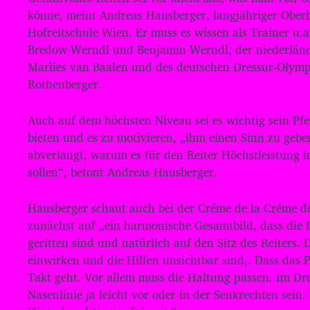
d
könne, meint Andreas Hausberger, langjähriger Oberb
i
Hofreitschule Wien. Er muss es wissen als Trainer u.a
o
Bredow-Werndl und Benjamin Werndl, der niederlän
-
Marlies van Baalen und des deutschen Dressur-Olym
P
Rothenberger.
l
a
Auch auf dem höchsten Niveau sei es wichtig sein Pf
bieten und es zu motivieren, „ihm einen Sinn zu geb
y
abverlangt, warum es für den Reiter Höchstleistung i
e
sollen“, betont Andreas Hausberger.
r
Hausberger schaut auch bei der Créme de la Créme de
zunächst auf „ein harmonische Gesamtbild, dass die 
geritten sind und natürlich auf den Sitz des Reiters. 
einwirken und die Hilfen unsichtbar sind,. Dass das P
Takt geht. Vor allem muss die Haltung passen. Im Dres
Nasenlinie ja leicht vor oder in der Senkrechten sein. 