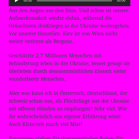
00:00
00:00
u
Aus den Augen aus den Sinn. Und schon ist unsere
d
Aufmerksamkeit wieder dahin, während die
i
Gräueltaten desKrieges in der Ukraine weitergehen.
o
Vor unserer Haustüre. Kiev ist von Wien nicht
-
weiter entfernt als Bregenz.
P
Geschätzte 2,7 Millionen Menschen mit
l
Behinderung leben in der Ukraine, besser gesagt sie
a
überleben durch denunermüdlichen Einsatz vieler
y
wunderbarer Menschen.
e
r
Aber was kann ich in Österreich, Deutschland, der
Schweiz schon tun, als Flüchtlinge aus der Ukraine
mit offenen Händen zu empfangen? Sehr viel. Wie
ihr wahrscheinlich aus eigener Erfahrung wisst:
Auch Kleinvieh mach viel Mist!
Zusammen stehen für therapeutisches Reiten für