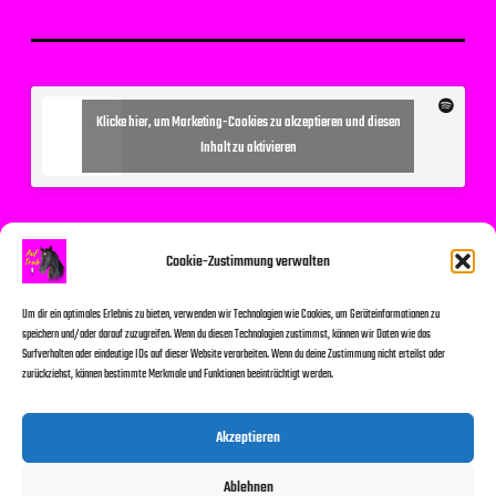
Klicke hier, um Marketing-Cookies zu akzeptieren und diesen
Inhalt zu aktivieren
Suchen
Cookie-Zustimmung verwalten
Um dir ein optimales Erlebnis zu bieten, verwenden wir Technologien wie Cookies, um Geräteinformationen zu
speichern und/oder darauf zuzugreifen. Wenn du diesen Technologien zustimmst, können wir Daten wie das
Surfverhalten oder eindeutige IDs auf dieser Website verarbeiten. Wenn du deine Zustimmung nicht erteilst oder
zurückziehst, können bestimmte Merkmale und Funktionen beeinträchtigt werden.
Suchen
Akzeptieren
Ablehnen