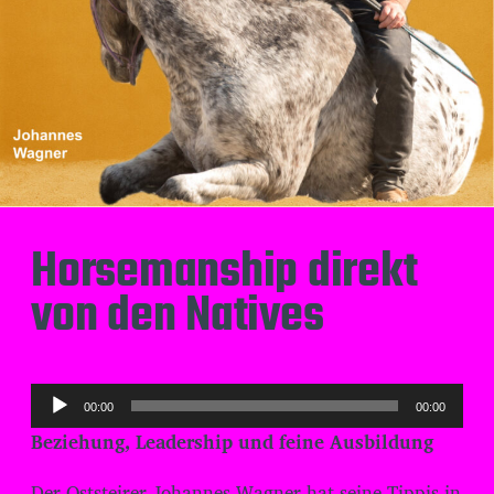
Horsemanship direkt
von den Natives
A
00:00
00:00
u
Beziehung, Leadership und feine Ausbildung
d
i
Der Oststeirer Johannes Wagner hat seine Tippis in