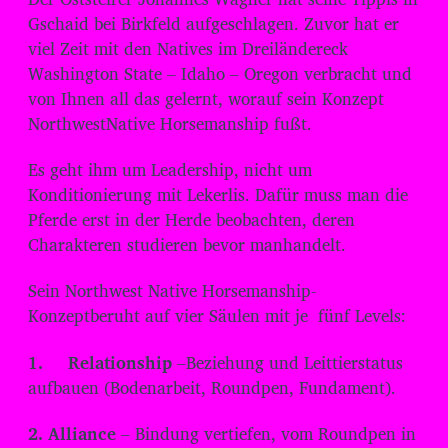
o
Gschaid bei Birkfeld aufgeschlagen. Zuvor hat er
-
viel Zeit mit den Natives im Dreiländereck
Washington State – Idaho – Oregon verbracht und
P
von Ihnen all das gelernt, worauf sein Konzept
l
NorthwestNative Horsemanship fußt.
a
y
Es geht ihm um Leadership, nicht um
e
Konditionierung mit Lekerlis. Dafür muss man die
r
Pferde erst in der Herde beobachten, deren
Charakteren studieren bevor manhandelt.
Sein Northwest Native Horsemanship-
Konzeptberuht auf vier Säulen mit je fünf Levels:
1. Relationship
–Beziehung und Leittierstatus
aufbauen (Bodenarbeit, Roundpen, Fundament).
2. Alliance
– Bindung vertiefen, vom Roundpen in