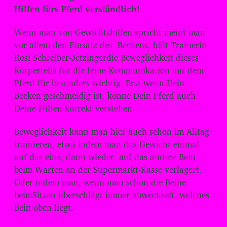
d
Hilfen fürs Pferd verständlich!
i
o
Wenn man von Gewichtshilfen spricht meint man
-
vor allem den Einsatz des Beckens, hält Trainerin
Rosi Schreiber-Jetzingerdie Beweglichkeit dieses
P
Körperteils für die feine Kommunikation mit dem
l
Pferd für besonders wichtig. Erst wenn Dein
a
Becken geschmeidig ist, könne Dein Pferd auch
y
Deine Hilfen korrekt verstehen.
e
r
Beweglichkeit kann man hier auch schon im Alltag
trainieren, etwa indem man das Gewicht einmal
auf das eine, dann wieder auf das andere Bein
beim Warten an der Supermarkt-Kasse verlagert.
Oder indem man, wenn man schon die Beine
beimSitzen überschlägt immer abwechselt, welches
Bein oben liegt.