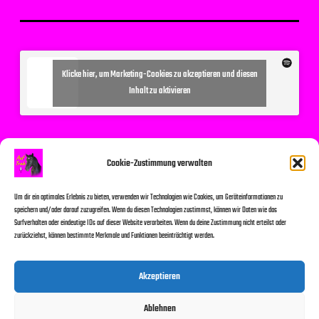
Klicke hier, um Marketing-Cookies zu akzeptieren und diesen
Inhalt zu aktivieren
Suchen
Cookie-Zustimmung verwalten
Um dir ein optimales Erlebnis zu bieten, verwenden wir Technologien wie Cookies, um Geräteinformationen zu
speichern und/oder darauf zuzugreifen. Wenn du diesen Technologien zustimmst, können wir Daten wie das
Surfverhalten oder eindeutige IDs auf dieser Website verarbeiten. Wenn du deine Zustimmung nicht erteilst oder
zurückziehst, können bestimmte Merkmale und Funktionen beeinträchtigt werden.
Suchen
Akzeptieren
Ablehnen