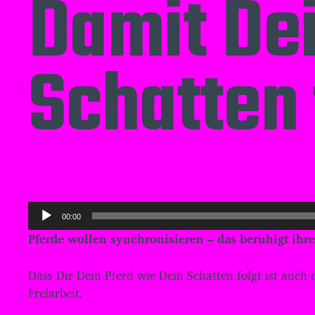
Damit Dei
Schatten 
A
00:00
u
Pferde wollen synchronisieren – das beruhigt ihr
d
i
Dass Dir Dein Pferd wie Dein Schatten folgt ist auch
o
Freiarbeit.
-