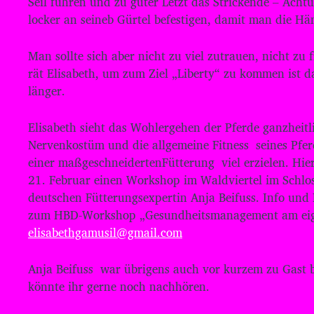
Seil führen und zu guter Letzt das Strickende – Achtu
locker an seineb Gürtel befestigen, damit man die Hän
Man sollte sich aber nicht zu viel zutrauen, nicht zu 
rät Elisabeth, um zum Ziel „Liberty“ zu kommen ist 
länger.
Elisabeth sieht das Wohlergehen der Pferde ganzheitl
Nervenkostüm und die allgemeine Fitness seines Pfe
einer maßgeschneidertenFütterung viel erzielen. Hier
21. Februar einen Workshop im Waldviertel im Schlo
deutschen Fütterungsexpertin Anja Beifuss. Info un
zum HBD-Workshop „Gesundheitsmanagement am eig
elisabethgamusil@gmail.com
Anja Beifuss war übrigens auch vor kurzem zu Gast 
könnte ihr gerne noch nachhören.