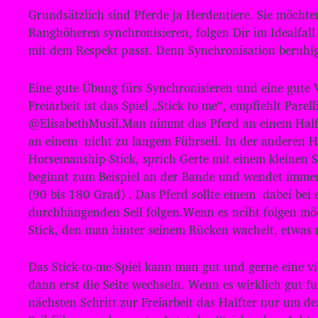
P
Grundsätzlich sind Pferde ja Herdentiere. Sie möcht
l
Ranghöheren synchronisieren, folgen Dir im Idealfal
a
mit dem Respekt passt. Denn Synchronisation beruhig
y
e
Eine gute Übung fürs Synchronisieren und eine gute V
Freiarbeit ist das Spiel „Stick to me“, empfiehlt Parell
r
@ElisabethMusil.Man nimmt das Pferd an einem Halft
an einem nicht zu langem Führseil. In der anderen 
Horsemanship-Stick, sprich Gerte mit einem kleinen 
beginnt zum Beispiel an der Bande und wendet imme
(90 bis 180 Grad) . Das Pferd sollte einem dabei bei 
durchhängenden Seil folgen.Wenn es nciht folgen m
Stick, den man hinter seinem Rücken wachelt, etwas 
Das Stick-to-me-Spiel kann man gut und gerne eine v
dann erst die Seite wechseln. Wenn es wirklich gut f
nächsten Schritt zur Freiarbeit das Halfter nur um 