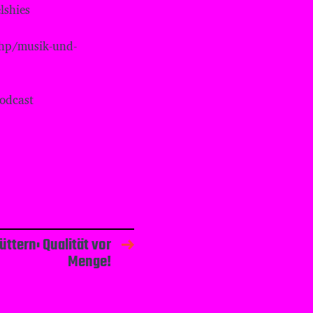
lshies
n
.
dex.php/musik-und-
odcast
füttern: Qualität vor
Menge!