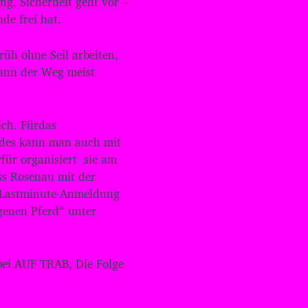
ng, Sicherheit geht vor –
u
de frei hat.
m
d
früh ohne Seil arbeiten,
i
e
dann der Weg meist
L
a
u
ich. Fürdas
t
s
rdes kann man auch mit
t
für organisiert sie am
ä
ss Rosenau mit der
r
d Lastminute-Anmeldung
k
e
enen Pferd“ unter
z
u
r
e
bei AUF TRAB, Die Folge
g
e
l