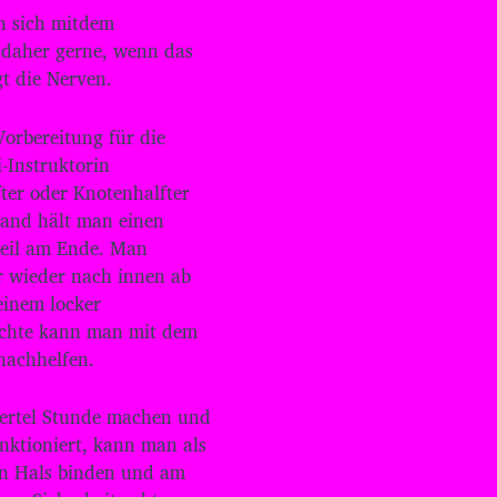
t
en sich mitdem
e
l daher gerne, wenn das
n
t die Nerven.
H
o
c
orbereitung für die
h
i-Instruktorin
/
R
er oder Knotenhalfter
u
Hand hält man einen
n
Seil am Ende. Man
t
r wieder nach innen ab
e
r
einem locker
b
öchte kann man mit dem
e
nachhelfen.
n
u
t
iertel Stunde machen und
z
unktioniert, kann man als
e
den Hals binden und am
n
,