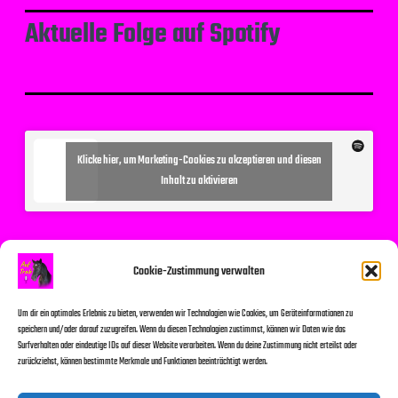
Aktuelle Folge auf Spotify
Klicke hier, um Marketing-Cookies zu akzeptieren und diesen
Inhalt zu aktivieren
Suchen
Cookie-Zustimmung verwalten
Um dir ein optimales Erlebnis zu bieten, verwenden wir Technologien wie Cookies, um Geräteinformationen zu
speichern und/oder darauf zuzugreifen. Wenn du diesen Technologien zustimmst, können wir Daten wie das
Surfverhalten oder eindeutige IDs auf dieser Website verarbeiten. Wenn du deine Zustimmung nicht erteilst oder
zurückziehst, können bestimmte Merkmale und Funktionen beeinträchtigt werden.
Suchen