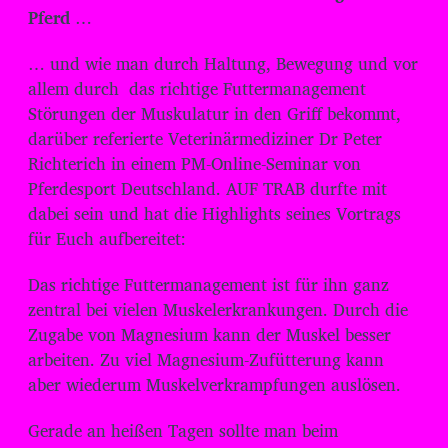
d
Pferd
…
i
o
… und wie man durch Haltung, Bewegung und vor
-
allem durch das richtige Futtermanagement
Störungen der Muskulatur in den Griff bekommt,
P
darüber referierte Veterinärmediziner Dr Peter
l
Richterich in einem PM-Online-Seminar von
a
Pferdesport Deutschland. AUF TRAB durfte mit
y
dabei sein und hat die Highlights seines Vortrags
e
für Euch aufbereitet:
r
Das richtige Futtermanagement ist für ihn ganz
zentral bei vielen Muskelerkrankungen. Durch die
Zugabe von Magnesium kann der Muskel besser
arbeiten. Zu viel Magnesium-Zufütterung kann
aber wiederum Muskelverkrampfungen auslösen.
Gerade an heißen Tagen sollte man beim