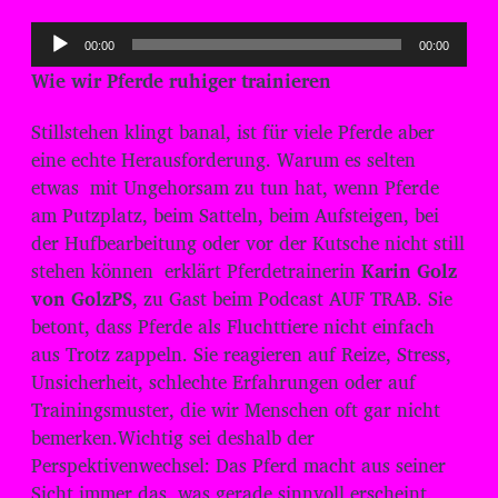
A
00:00
00:00
u
Wie wir Pferde ruhiger trainieren
d
i
Stillstehen klingt banal, ist für viele Pferde aber
o
eine echte Herausforderung. Warum es selten
-
etwas mit Ungehorsam zu tun hat, wenn Pferde
am Putzplatz, beim Satteln, beim Aufsteigen, bei
P
der Hufbearbeitung oder vor der Kutsche nicht still
l
stehen können erklärt Pferdetrainerin
Karin Golz
a
von GolzPS
, zu Gast beim Podcast AUF TRAB. Sie
y
betont, dass Pferde als Fluchttiere nicht einfach
e
aus Trotz zappeln. Sie reagieren auf Reize, Stress,
r
Unsicherheit, schlechte Erfahrungen oder auf
Trainingsmuster, die wir Menschen oft gar nicht
bemerken.Wichtig sei deshalb der
Perspektivenwechsel: Das Pferd macht aus seiner
Sicht immer das, was gerade sinnvoll erscheint.