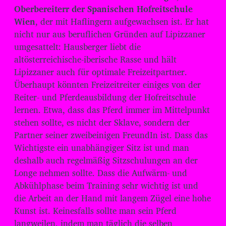
d
Oberbereiterr der Spanischen Hofreitschule
i
Wien
, der mit Haflingern aufgewachsen ist. Er hat
o
nicht nur aus beruflichen Gründen auf Lipizzaner
-
umgesattelt: Hausberger liebt die
P
altösterreichische-iberische Rasse und hält
l
Lipizzaner auch für optimale Freizeitpartner.
Überhaupt könnten Freizeitreiter einiges von der
a
Reiter- und Pferdeausbildung der Hofreitschule
y
lernen. Etwa, dass das Pferd immer im Mittelpunkt
e
stehen sollte, es nicht der Sklave, sondern der
r
Partner seiner zweibeinigen FreundIn ist. Dass das
Wichtigste ein unabhängiger Sitz ist und man
deshalb auch regelmäßig Sitzschulungen an der
Longe nehmen sollte. Dass die Aufwärm- und
Abkühlphase beim Training sehr wichtig ist und
die Arbeit an der Hand mit langem Zügel eine hohe
Kunst ist. Keinesfalls sollte man sein Pferd
langweilen, indem man täglich die selben