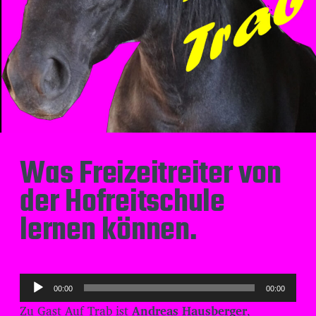
Was Freizeitreiter von
der Hofreitschule
lernen können.
A
00:00
00:00
u
Zu Gast Auf Trab ist
Andreas Hausberger
,