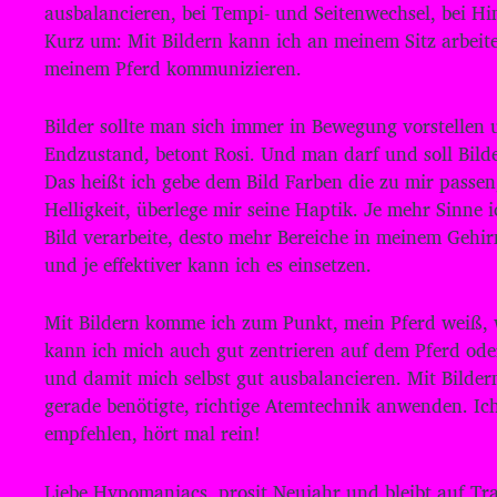
ausbalancieren, bei Tempi- und Seitenwechsel, bei 
e
Kurz um: Mit Bildern kann ich an meinem Sitz arbeite
r
meinem Pferd kommunizieren.
Bilder sollte man sich immer in Bewegung vorstellen 
Endzustand, betont Rosi. Und man darf und soll Bilde
Das heißt ich gebe dem Bild Farben die zu mir passen
Helligkeit, überlege mir seine Haptik. Je mehr Sinne i
Bild verarbeite, desto mehr Bereiche in meinem Gehi
und je effektiver kann ich es einsetzen.
Mit Bildern komme ich zum Punkt, mein Pferd weiß, w
kann ich mich auch gut zentrieren auf dem Pferd ode
und damit mich selbst gut ausbalancieren. Mit Bilde
gerade benötigte, richtige Atemtechnik anwenden. I
empfehlen, hört mal rein!
Liebe Hypomaniacs, prosit Neujahr und bleibt auf Tr