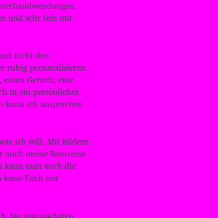
c
Hinterhandwendungen.
h
n und sehr fein mit
/
R
u
n
und nicht den
t
r ruhig personalisieren.
e
, einen Geruch, eine
r
b
ch in ein persönliches
e
rn kann ich ansprechen
n
u
t
z
as ich will. Mit Bildern
e
r auch meine Bausteine
n
rn kann man auch die
,
ch kann Euch nur
u
m
d
i
ab, bis zum nächsten
e