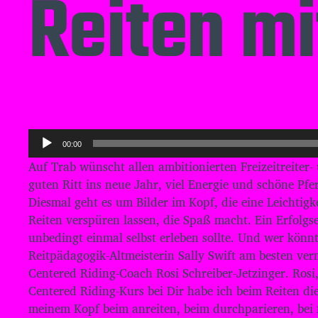
Reiten mi
A
00:00
u
Auf Trab wünscht allen ambitionierten Freizeitreiter
d
guten Ritt ins neue Jahr, viel Energie und schöne Pfe
i
Diesmal geht es um Bilder im Kopf, die eine Leichtigk
o
Reiten verspüren lassen, die Spaß macht. Ein Erfolgs
-
unbedingt einmal selbst erleben sollte. Und wer könnt
P
Reitpädagogik-Altmeisterin Sally Swift am besten verm
l
Centered Riding-Coach Rosi Schreiber-Jetzinger. Rosi
Centered Riding-Kurs bei Dir habe ich beim Reiten die
a
meinem Kopf beim anreiten, beim durchparieren, bei f
y