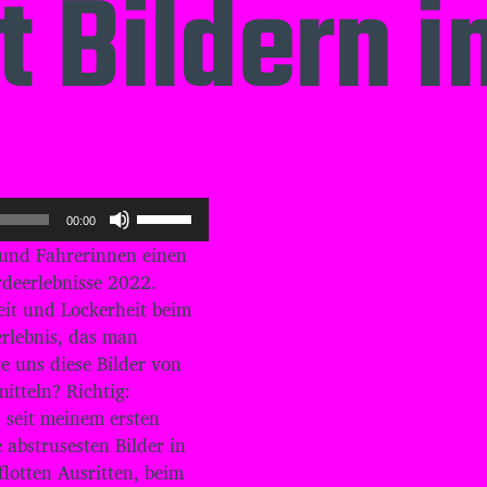
t Bildern 
P
00:00
f
- und Fahrerinnen einen
e
i
rdeerlebnisse 2022.
l
eit und Lockerheit beim
t
erlebnis, das man
a
e uns diese Bilder von
s
t
itteln? Richtig:
e
, seit meinem ersten
n
 abstrusesten Bilder in
H
lotten Ausritten, beim
o