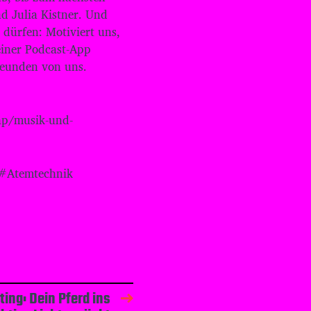
L
d Julia Kistner. Und
a
dürfen: Motiviert uns,
u
einer Podcast-App
t
reunden von uns.
s
t
ä
r
hp/musik-und-
k
e
z
u
r#Atemtechnik
r
e
g
e
l
n
.
ing: Dein Pferd ins