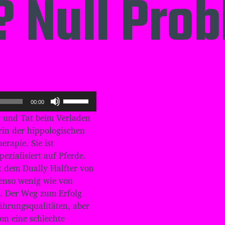
? Null Pro
P
00:00
f
at und Tat beim Verladen
e
i
erin der hippologischen
l
rapie. Sie ist
t
zialisiert auf Pferde.
a
it dem Dually Halfter von
s
t
benso wenig wie von
e
en. Der Weg zum Erfolg
n
ührungsqualitäten, aber
H
on eine schlechte
o