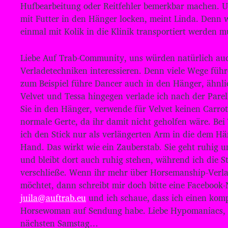
Hufbearbeitung oder Reitfehler bemerkbar machen. Un
e
mit Futter in den Hänger locken, meint Linda. Denn w
r
einmal mit Kolik in die Klinik transportiert werden m
Liebe Auf Trab-Community, uns würden natürlich auc
Verladetechniken interessieren. Denn viele Wege füh
zum Beispiel führe Dancer auch in den Hänger, ähnlic
Velvet und Tessa hingegen verlade ich nach der Parel
Sie in den Hänger, verwende für Velvet keinen Carrot
normale Gerte, da ihr damit nicht geholfen wäre. Be
ich den Stick nur als verlängerten Arm in die dem 
Hand. Das wirkt wie ein Zauberstab. Sie geht ruhig 
und bleibt dort auch ruhig stehen, während ich die S
verschließe. Wenn ihr mehr über Horsemanship-Verl
möchtet, dann schreibt mir doch bitte eine Facebook-
juila@auftrab.eu
und ich schaue, dass ich einen ko
Horsewoman auf Sendung habe. Liebe Hypomaniacs, b
nächsten Samstag…