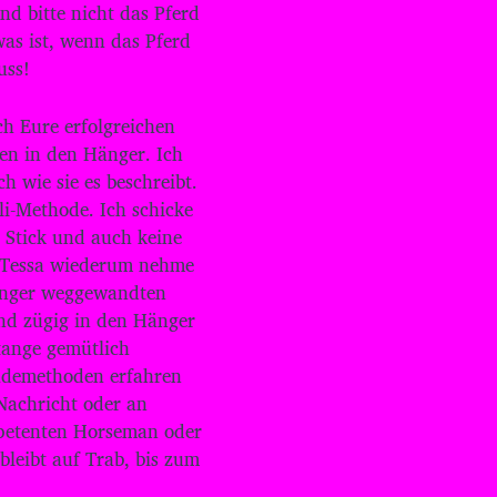
c
d bitte nicht das Pferd
h
as ist, wenn das Pferd
/
uss!
R
u
n
h Eure erfolgreichen
t
ren in den Hänger. Ich
e
h wie sie es beschreibt.
r
b
li-Methode. Ich schicke
e
 Stick und auch keine
n
i Tessa wiederum nehme
u
Hänger weggewandten
t
z
und zügig in den Hänger
e
tange gemütlich
n
ademethoden erfahren
,
Nachricht oder an
u
m
mpetenten Horseman oder
d
leibt auf Trab, bis zum
i
e