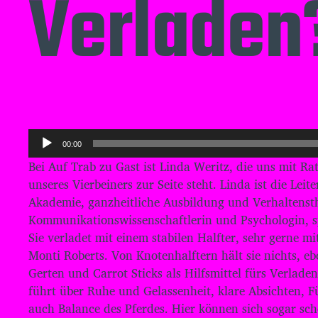
Verladen
A
00:00
u
Bei Auf Trab zu Gast ist Linda Weritz, die uns mit R
d
unseres Vierbeiners zur Seite steht. Linda ist die Leit
i
Akademie, ganzheitliche Ausbildung und Verhaltensthe
o
Kommunikationswissenschaftlerin und Psychologin, spe
-
Sie verladet mit einem stabilen Halfter, sehr gerne m
P
Monti Roberts. Von Knotenhalftern hält sie nichts, e
l
Gerten und Carrot Sticks als Hilfsmittel fürs Verlad
führt über Ruhe und Gelassenheit, klare Absichten, F
a
auch Balance des Pferdes. Hier können sich sogar sch
y