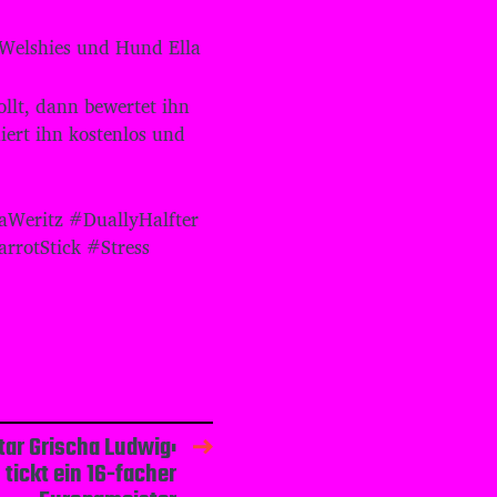
L
a
 Welshies und Hund Ella
u
t
lt, dann bewertet ihn
s
t
iert ihn kostenlos und
ä
r
k
aWeritz #DuallyHalfter
e
z
rrotStick #Stress
u
r
e
g
e
l
n
.
ar Grischa Ludwig:
 tickt ein 16-facher