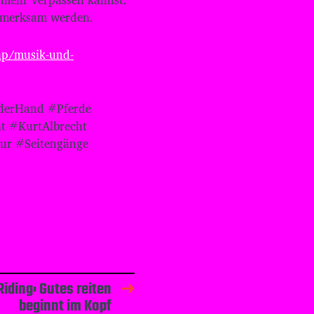
n
fmerksam werden.
.
hp/musik-und-
derHand #Pferde
ht #KurtAlbrecht
ur #Seitengänge
iding: Gutes reiten
beginnt im Kopf