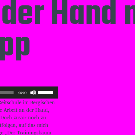
 der Hand 
ipp
P
00:00
f
Reitschule im Bergischen
e
i
ne Arbeit an der Hand,
l
 Doch zuvor noch zu
t
tfolgen, auf das mich
a
ge „Der Trainingsbaum
s