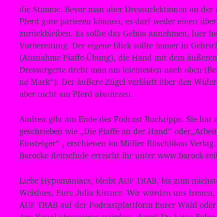
die Stimme. Bevor man aber Dressurlektionen an der 
Pferd gute parieren können, es darf weder einen übe
zurückbleiben. Es sollte das Gebiss annehmen, hier 
Vorbereitung. Der eigene Blick sollte immer in Gehric
(Ausnahme Piaffe-Übung), die Hand mit dem äußeren
Dressurgerte dreht man am leichtesten nach oben (Be
ne Mark“). Der äußere Zügel verläuft über den Widerr
aber nicht am Pferd abstürzen.
Andrea gibt am Ende des Podcast Buchtipps. Sie hat 
geschrieben wie „Die Piaffe an der Hand“ oder„Arbei
Einsteiger“ , erschienen im Müller Rüschlikon-Verlag
Barocke Reitschule erreicht ihr unter www.barock-rei
Liebe Hypomaniacs, bleibt AUF TRAB, bis zum nächst
Welshies, Eure Julia Kistner. Wir würden uns freuen
AUF TRAB auf der Podcastplattform Eurer Wahl oder
den Kanal abonnieren würdest, damit Du keine Folge