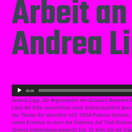
Arbeit an
Andrea L
A
00:00
u
Andrea Lipp, die Begründerin der
Klassisch-Barocken
d
Land bei Köln unterrichtet auch leidenschaftlich ger
i
das Thema der aktuellen AUF TRAB-Podcast-Episode.
o
einem Erratum in einer der früheren Auf Trab-Podcas
-
Andrea aufmerksam gemacht hat. Es geht um die Fol