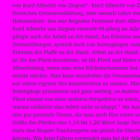
P
von Kurd Albrecht von Ziegner“. Kurd Albrecht von Z
l
Deutschen Dressurausbildung, aber niemals Leiter de
Hofreitschule. Das war Brigadier Professor Kurt Albre
a
Kurd Albrecht von Ziegner verstarb 98-jährig im Jah
y
pflegte auch die Arbeit an der Hand, das Erlernen u
e
Dressurübungen, speziell auch von Seitengängen vom
r
Erlernen der Piaffe an der Hand. Arbeit an der Hand
ist für das Pferd stressfreier, ist für Pferd und Reite
Abwechslung, wenn man etwa Rückenschmerzen hat o
satteln möchte. Man kann wunderbar die Versammlun
auf seinen eigenen Sitz konzentrieren zu müssen. Man
Seitengänge präzisieren und ganz wichtig, so Andrea
Pferd einmal von einer anderen Perspektive zu sehen,
warum vielleicht eine Arbeit nicht so klappt.“ Als Au
eine gut passende Trense, die man auch fürs reiten 
Größe des Pferdes eine 1,10 bis 1,20 Meter lange Dr
auch eine längere Touchiergerte um gezielt die Hinte
können. Wie beim Fahren verwendet man bei der Arbe