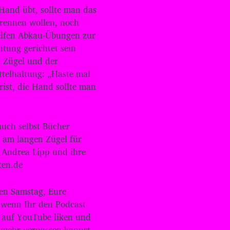
Hand übt, sollte man das
u
rrennen wollen, noch
m
d
helfen Abkau-Übungen zur
i
htung gerichtet sein
e
 Zügel und der
L
ttelhaltung: „Haste mal
a
u
ist, die Hand sollte man
t
s
t
ä
auch selbst Bücher
r
t am langen Zügel für
k
. Andrea Lipp und ihre
e
ten.de
z
u
r
en Samstag, Eure
e
, wenn Ihr den Podcast
g
 auf YouTube liken und
e
l
 mehr verpassen kannst.