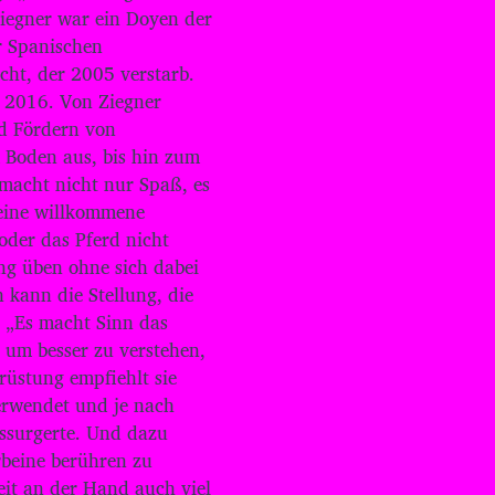
t
iegner war ein Doyen der
e
r Spanischen
n
cht, der 2005 verstarb.
H
r 2016. Von Ziegner
o
c
nd Fördern von
h
 Boden aus, bis hin zum
/
 macht nicht nur Spaß, es
R
r eine willkommene
u
n
der das Pferd nicht
t
g üben ohne sich dabei
e
 kann die Stellung, die
r
: „Es macht Sinn das
b
e
 um besser zu verstehen,
n
srüstung empfiehlt sie
u
verwendet und je nach
t
essurgerte. Und dazu
z
e
rbeine berühren zu
n
it an der Hand auch viel
,