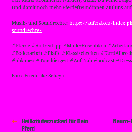
Und damit noch mehr Pferdefreundinnen auf uns au
Musik- und Soundrechte:
https://auftrab.eu/index.p
soundrechte/
#Pferde #AndreaLipp #MüllerRüschlikon #Arbeitan
#Bodenarbeit #Piaffe #Klassischreiten #KurdAlbrec
#abkauen #Touchiergert #AufTrab #podcast #Dress
Foto: Friederike Scheytt
Heilkräuterzuckerl für Dein
Neuro-R
Pferd