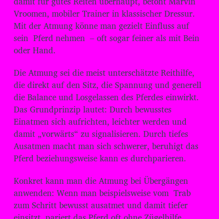
damit für gutes Reiten überhaupt, betont Marvin
o
Vroomen, mobiler Trainer in klassischer Dressur.
-
Mit der Atmung könne man gezielt Einfluss auf
P
sein Pferd nehmen – oft sogar feiner als mit Bein
l
oder Hand.
a
Die Atmung sei die meist unterschätzte Reithilfe,
y
die direkt auf den Sitz, die Spannung und generell
e
die Balance und Losgelassen des Pferdes einwirkt.
r
Das Grundprinzip lautet: Durch bewusstes
Einatmen sich aufrichten, leichter werden und
damit „vorwärts“ zu signalisieren. Durch tiefes
Ausatmen macht man sich schwerer, beruhigt das
Pferd beziehungsweise kann es durchparieren.
Konkret kann man die Atmung bei Übergängen
anwenden: Wenn man beispielsweise vom Trab
zum Schritt bewusst ausatmet und damit tiefer
einsitzt, pariert das Pferd oft ohne Zügelhilfe