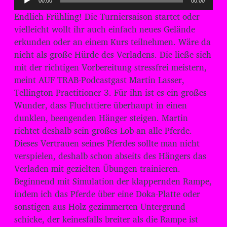
00:00
00:00
u
Endlich Frühling! Die Turniersaison startet oder
d
vielleicht wollt ihr auch einfach neues Gelände
i
erkunden oder an einem Kurs teilnehmen. Wäre da
o
nicht als große Hürde des Verladens. Die ließe sich
-
mit der richtigen Vorbereitung stressfrei meistern,
P
meint AUF TRAB-Podcastgast Martin Lasser,
l
Tellington Practitioner 3. Für ihn ist es ein großes
Wunder, dass Fluchttiere überhaupt in einen
a
dunklen, beengenden Hänger steigen. Martin
y
richtet deshalb sein großes Lob an alle Pferde.
e
Dieses Vertrauen seines Pferdes sollte man nicht
r
verspielen, deshalb schon abseits des Hängers das
Verladen mit gezielten Übungen trainieren.
Beginnend mit Simulation der klappernden Rampe,
indem ich das Pferde über eine Doka-Platte oder
sonstigen aus Holz gezimmerten Untergrund
schicke, der keinesfalls breiter als die Rampe ist