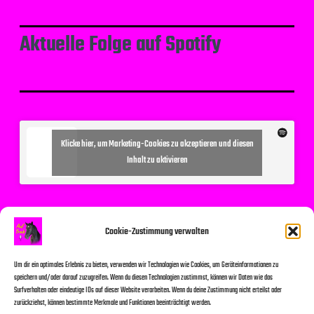
Aktuelle Folge auf Spotify
Klicke hier, um Marketing-Cookies zu akzeptieren und diesen
Inhalt zu aktivieren
Suchen
Cookie-Zustimmung verwalten
Um dir ein optimales Erlebnis zu bieten, verwenden wir Technologien wie Cookies, um Geräteinformationen zu
speichern und/oder darauf zuzugreifen. Wenn du diesen Technologien zustimmst, können wir Daten wie das
Surfverhalten oder eindeutige IDs auf dieser Website verarbeiten. Wenn du deine Zustimmung nicht erteilst oder
zurückziehst, können bestimmte Merkmale und Funktionen beeinträchtigt werden.
Suchen