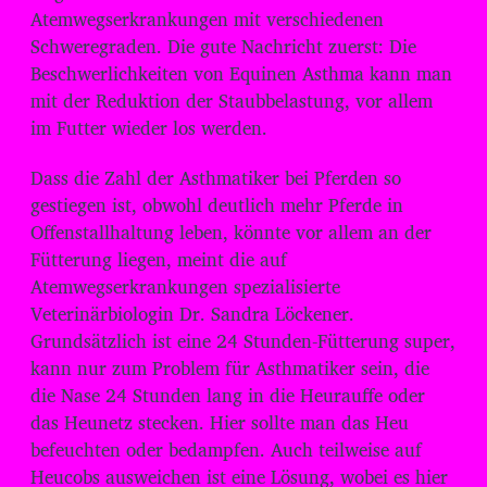
d
Atemwegserkrankungen mit verschiedenen
i
Schweregraden. Die gute Nachricht zuerst: Die
o
Beschwerlichkeiten von Equinen Asthma kann man
-
mit der Reduktion der Staubbelastung, vor allem
P
im Futter wieder los werden.
l
Dass die Zahl der Asthmatiker bei Pferden so
a
gestiegen ist, obwohl deutlich mehr Pferde in
y
Offenstallhaltung leben, könnte vor allem an der
e
Fütterung liegen, meint die auf
r
Atemwegserkrankungen spezialisierte
Veterinärbiologin Dr. Sandra Löckener.
Grundsätzlich ist eine 24 Stunden-Fütterung super,
kann nur zum Problem für Asthmatiker sein, die
die Nase 24 Stunden lang in die Heurauffe oder
das Heunetz stecken. Hier sollte man das Heu
befeuchten oder bedampfen. Auch teilweise auf
Heucobs ausweichen ist eine Lösung, wobei es hier