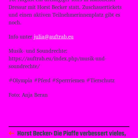
Dressur mit Horst Becker statt. Zuschauertickets
und einen aktiven Teilnehmerinnenplatz gibt es
noch.
Info unter
julia@auftrab.eu
Musik- und Soundrechte:
⁠⁠⁠⁠⁠⁠⁠⁠⁠⁠⁠⁠⁠⁠⁠⁠⁠⁠⁠⁠⁠https://auftrab.eu/index.php/musik-und-
soundrechte/⁠⁠⁠⁠⁠⁠⁠⁠⁠⁠⁠⁠⁠⁠⁠⁠⁠⁠⁠⁠⁠
#Olympia #Pferd #Sperrriemen #Tierschutz
Foto: Anja Beran
Horst Becker: Die Piaffe verbessert vieles,