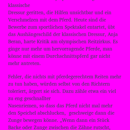
d
klassische
i
Dressur geritten, die Hilfen unsichtbar und ein
o
Verschmelzen mit dem Pferd. Heute sind die
-
Bewerbe zum sportlichen Spektakel entartet, übt
P
das Aushängeschild der klassischen Dressur, Anja
l
Beran, harte Kritik am olympischen Reitzirkus. Es
ginge nur mehr um hervorragende Pferde, man
a
könne mit einem Durchschnittspferd gar nicht
y
mehr antreten.
e
r
Fehler, die nichts mit pferdegerechtem Reiten mehr
zu tun haben, würden selbst von den Richtern
toleriert, ärgert sie sich. Dazu zähle etwa ein viel
zu eng geschnallter
Nasenriemen, so dass das Pferd nicht mal mehr
den Speichel abschlucken, geschweige dann die
Zunge bewegen könne. „Wenn dann ein Stück
Backe oder Zunge zwischen die Zähne rutscht,