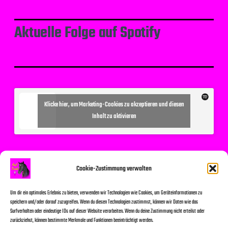
Aktuelle Folge auf Spotify
Klicke hier, um Marketing-Cookies zu akzeptieren und diesen
Inhalt zu aktivieren
Suchen
Cookie-Zustimmung verwalten
Um dir ein optimales Erlebnis zu bieten, verwenden wir Technologien wie Cookies, um Geräteinformationen zu
speichern und/oder darauf zuzugreifen. Wenn du diesen Technologien zustimmst, können wir Daten wie das
Surfverhalten oder eindeutige IDs auf dieser Website verarbeiten. Wenn du deine Zustimmung nicht erteilst oder
zurückziehst, können bestimmte Merkmale und Funktionen beeinträchtigt werden.