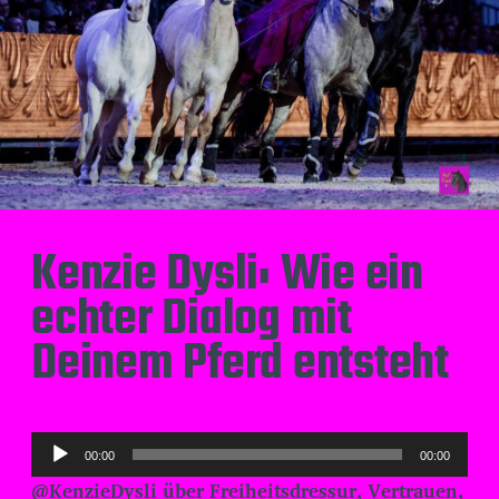
Kenzie Dysli: Wie ein
echter Dialog mit
Deinem Pferd entsteht
A
00:00
00:00
u
@KenzieDysli über Freiheitsdressur, Vertrauen,