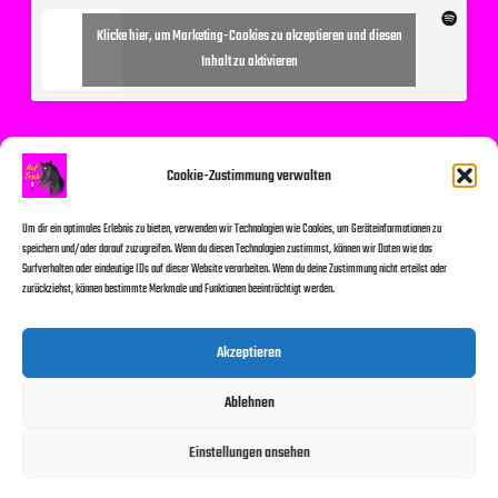
Klicke hier, um Marketing-Cookies zu akzeptieren und diesen
Inhalt zu aktivieren
Suchen
Cookie-Zustimmung verwalten
Um dir ein optimales Erlebnis zu bieten, verwenden wir Technologien wie Cookies, um Geräteinformationen zu
speichern und/oder darauf zuzugreifen. Wenn du diesen Technologien zustimmst, können wir Daten wie das
Surfverhalten oder eindeutige IDs auf dieser Website verarbeiten. Wenn du deine Zustimmung nicht erteilst oder
zurückziehst, können bestimmte Merkmale und Funktionen beeinträchtigt werden.
Suchen
Akzeptieren
Ablehnen
© 2026
Einstellungen ansehen
Impressum und Datenschutzerklärung
Kontakt