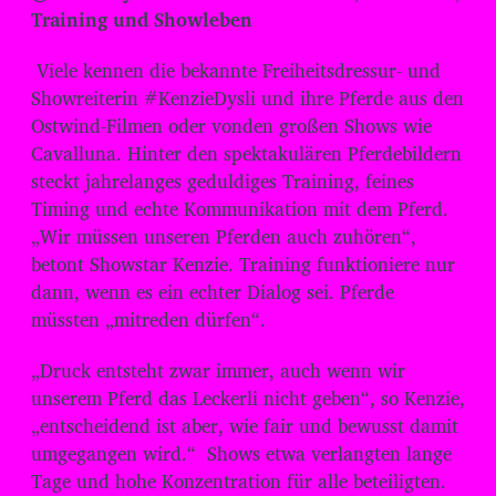
d
Training und Showleben
i
o
Viele kennen die bekannte Freiheitsdressur- und
-
Showreiterin #KenzieDysli und ihre Pferde aus den
Ostwind-Filmen oder vonden großen Shows wie
P
Cavalluna. Hinter den spektakulären Pferdebildern
l
steckt jahrelanges geduldiges Training, feines
a
Timing und echte Kommunikation mit dem Pferd.
y
„Wir müssen unseren Pferden auch zuhören“,
e
betont Showstar Kenzie. Training funktioniere nur
r
dann, wenn es ein echter Dialog sei. Pferde
müssten „mitreden dürfen“.
„Druck entsteht zwar immer, auch wenn wir
unserem Pferd das Leckerli nicht geben“, so Kenzie,
„entscheidend ist aber, wie fair und bewusst damit
umgegangen wird.“ Shows etwa verlangten lange
Tage und hohe Konzentration für alle beteiligten.